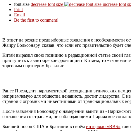
font size
decrease font size
increase font si
Print
Email
Be the first to comment!
В ответ на резкие предвыборные заявления о необходимости 
Жаиру Больсонару, сказав, что если его правительство будет с
Китай выразил свою позицию в редакционной статье своей глав
приступить к авантюре конфронтации с Китаем, то «экономиче
торговым партнером Бразилии.
Ранее Президент парламентской ассоциации этнических немцев
неприемлемую для общества ненависть, достиг лидерства. С не
страной с огромными инвестициями от транснациональных корп
После заявления Болсонару о намерении выйти из «Парижског
соглашения со странами, не соблюдающими Парижское соглаше
Бывший посол США в Бразилии в своём
интервью «BBS»
гово