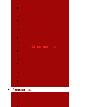
Колумбия
Латинская Америка
Ливия
Мадагаскар
Новая Зеландия
Панама
Россия
Сальвадор
Саудовская Аравия
Сирия
США
Custom modules
Таиланд
Турция
Филиппины
Франция
Чили
Шри-Ланка
Эквадор
Геополитика
Идеологический фронт