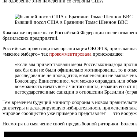
на одобрение этих намерений со стороны США.
Бывший посол США в Бразилии Томас Шеннон BBC
Каковы же первые шаги Российской Федерации после оглашения
бразильских предприятий.
Российская правозащитная организация ОКОРГБ, призывавшая 
«мясное эмбарго» так
прокомментировала
происходящее:
«Если мы приветствовали меры Россельхознадзора против
как бы они не были официально мотивированы, то к отме
расследование не проводится, компенсации не выплачен
Болсонару. Единственное, чем можно оправдать или объя
возможность начать всё с чистого листа, избавив его о
негосударственные санкции в отношении Бразилии (огран
Тем временем будущий министр обороны в новом правительст
диктатуры и декларирующую избирательность применения зако
мировое сообщество уже примерно представляет — это вооруж
Несмотря на смягчение своей предвыборной риторики, Болсон