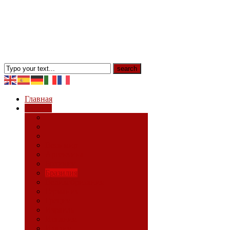
Главная
Страны
Весь мир
Аргентина
Боливия
Бразилия
Великобритания
Германия
Греция
Израиль
Испания
Италия