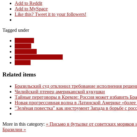
Add to Reddit
Add to MySpace
Like this? Tweet it to your followers!
Tagged under
Бразилия
выборы
Болсонару
тенденции и прогнозы
БРИКС
Related items
Бразильский суд отклонил требование исполнения решен
Чилийский птенец американской кукушки
Тайные переговоры в Кремле: Россия может избавить Бр
Новая прогрессивная волна в Латинской Америке «более 
"Зелёная повестка" как инструмент Запада в борьбе с ро
More in this category:
« Письмо в бутылке от советских моряков 
Бразилии »