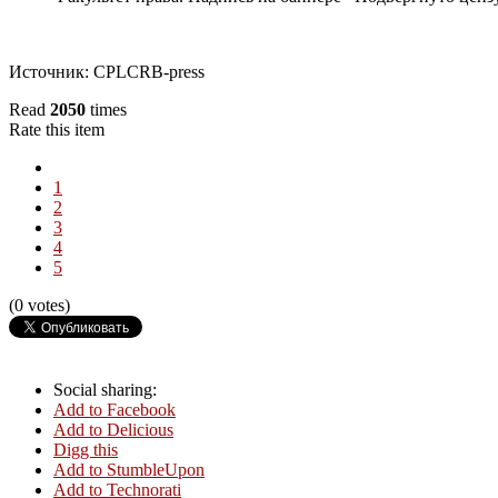
Источник: CPLCRB-press
Read
2050
times
Rate this item
1
2
3
4
5
(0 votes)
Social sharing:
Add to Facebook
Add to Delicious
Digg this
Add to StumbleUpon
Add to Technorati