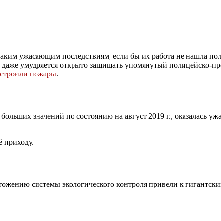
таким ужасающим последствиям, если бы их работа не нашла по
о даже умудряется открыто защищать упомянутый полицейско-пр
устроили пожары
.
больших значений по состоянию на август 2019 г., оказалась у
ё приходу.
тожению системы экологического контроля привели к гигантск