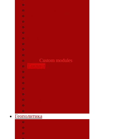
Колумбия
Латинская Америка
Ливия
Мадагаскар
Новая Зеландия
Панама
Россия
Сальвадор
Саудовская Аравия
Сирия
США
Custom modules
Таиланд
Турция
Филиппины
Франция
Чили
Шри-Ланка
Эквадор
Геополитика
Идеологический фронт