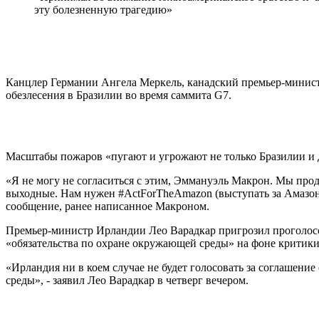
эту болезненную трагедию»
Канцлер Германии Ангела Меркель, канадский премьер-минист
обезлесения в Бразилии во время саммита G7.
Масштабы пожаров «пугают и угрожают не только Бразилии и др
«Я не могу не согласиться с этим, Эммануэль Макрон. Мы пр
выходные. Нам нужен #ActForTheAmazon (выступать за Амазонию
сообщение, ранее написанное Макроном.
Премьер-министр Ирландии Лео Варадкар пригрозил проголос
«обязательства по охране окружающей среды» на фоне критик
«Ирландия ни в коем случае не будет голосовать за соглашен
среды», - заявил Лео Варадкар в четверг вечером.