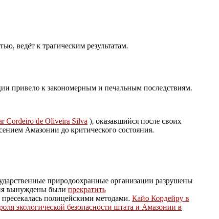
ью, ведёт к трагическим результатам.
ции привело к закономерным и печальным последствиям.
r Cordeiro de Oliveira Silva
), оказавшийся после своих
есением Амазонии до критического состояния.
государственные природоохранные организации разрушены
гия вынуждены были
прекратить
о пресекалась полицейскими методами.
Кайо Кордейру в
роля экологической безопасности штата и Амазонии в