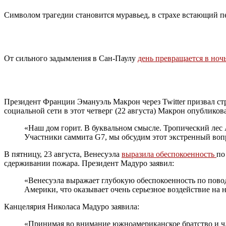
Символом трагедии становится муравьед, в страхе встающий пе
От сильного задымления в Сан-Паулу
день превращается в ноч
Президент Франции Эмануэль Макрон через Twitter призвал с
социальной сети в этот четверг (22 августа) Макрон опубликов
«Наш дом горит. В буквальном смысле. Тропический лес 
Участники саммита G7, мы обсудим этот экстренный вопро
В пятницу, 23 августа, Венесуэла
выразила обеспокоенность
по
сдерживании пожара. Президент Мадуро заявил:
«Венесуэла выражает глубокую обеспокоенность по пово
Америки, что оказывает очень серьезное воздействие на 
Канцелярия Николаса Мадуро заявила:
«Принимая во внимание южноамериканское братство и чл