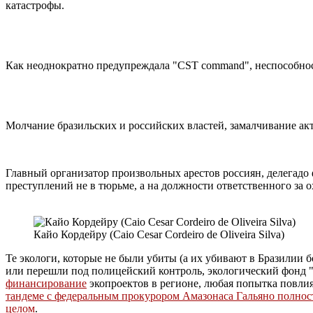
катастрофы.
Как неоднократно предупреждала "CST command", неспособност
Молчание бразильских и российских властей, замалчивание ак
Главный организатор произвольных арестов россиян, делегад
преступлений не в тюрьме, а на должности ответственного за
Кайо Кордейру (Caio Cesar Cordeiro de Oliveira Silva)
Те экологи, которые не были убиты (а их убивают в Бразилии
или перешли под полицейский контроль, экологический фонд
финансирование
экопроектов в регионе, любая попытка повли
тандеме с федеральным прокурором Амазонаса Гальяно полнос
целом
.