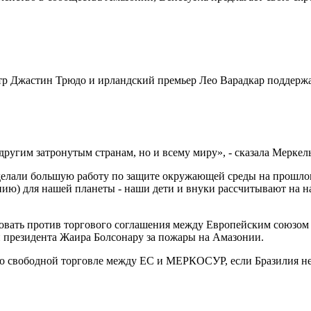
р Джастин Трюдо и ирландский премьер Лео Варадкар поддержа
угим затронутым странам, но и всему миру», - сказала Меркель 
оделали большую работу по защите окружающей среды на прошло
) для нашей планеты - наши дети и внуки рассчитывают на нас 
овать против торгового соглашения между Европейским союзом
и президента Жаира Болсонару за пожары на Амазонии.
ие о свободной торговле между ЕС и МЕРКОСУР, если Бразилия н