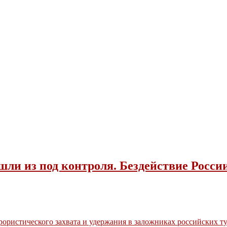
и из под контроля. Бездействие Росси
рористического захвата и удержания в заложниках российских т