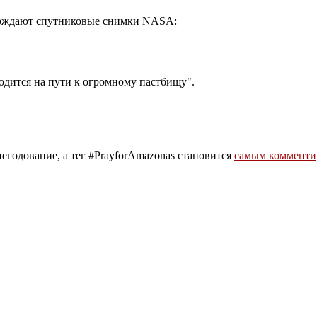
верждают спутниковые снимки NASA:
одится на пути к огромному пастбищу".
годование, а тег #PrayforAmazonas становится
самым комменти