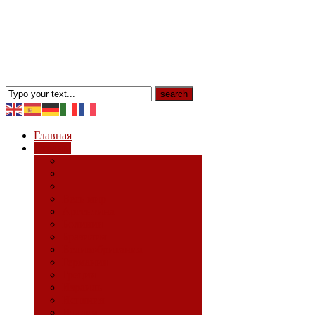
Главная
Страны
Весь мир
Аргентина
Боливия
Бразилия
Великобритания
Германия
Греция
Израиль
Испания
Италия