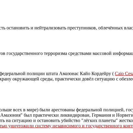
ь остановить и нейтрализовать преступников, облечённых власт
тов государственного терроризма средствами массовой информа
о федеральной полиции штата Амазонас Кайо Кордейру (
Caio Cesa
 охрану окружающей среды, практически довёл ситуацию с обезл
 больше всех в мире) были арестованы федеральной полицией, 
 "Амазония" был практически ликвидирован, Германия и Норве
ять на ситуацию и остановить убийство "лёгких планеты" жестк
тью уничтожили систему независимого и государственного конт