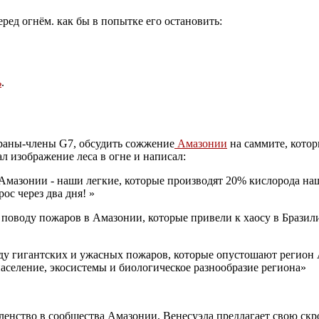
ред огнём. как бы в попытке его остановить:
ь
.
траны-члены G7, обсудить сожжение
Амазонии
на саммите, котор
ал изображение леса в огне и написал:
Амазонии - наши легкие, которые производят 20% кислорода на
с через два дня! »
 поводу пожаров в Амазонии, которые привели к хаосу в Брази
ду гигантских и ужасных пожаров, которые опустошают регион
население, экосистемы и биологическое разнообразие региона»
енство в сообщества Амазонии, Венесуэла предлагает свою скр