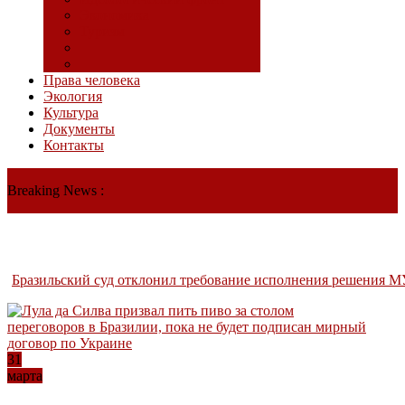
Экономика
Туризм
Права человека
Экология
Культура
Документы
Контакты
Breaking News :
Бразильский суд отклонил требование исполнения решения М
31
марта