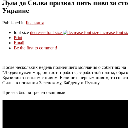
Лула да Силва призвал пить пиво за ст
Украине
Published in
Бразилия
font size
decrease font size
increase font si
Print
Email
Be the first to comment!
После нескольких недель полнейшего молчания о событиях на
"Людям нужен мир, они хотят работы, заработной платы, образ
Бразилии за столом с пивом. Если не с первым пивом, то со вто
Силва в послании Зеленскому, Байдену и Путину.
Призыв был встречен овациями: