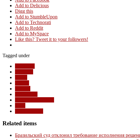
Add to Delicious
Digg this
Add to StumbleUpon
Add to Technorati
Add to Reddit
Add to MySpace
Like this? Tweet it to your followers!
Tagged under
Бразилия
Украина
США
Путин
Байден
Зеленский
военные действия
Лула
безопасность
Related items
Бразильский суд отклонил требование исполнения решен