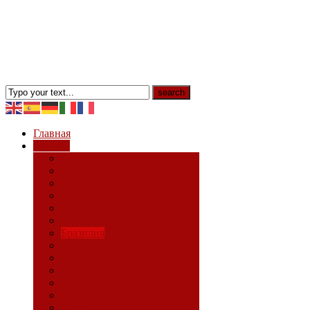
Главная
Страны
Весь мир
Аргентина
Боливия
Бразилия
Великобритания
Германия
Греция
Израиль
Испания
Италия