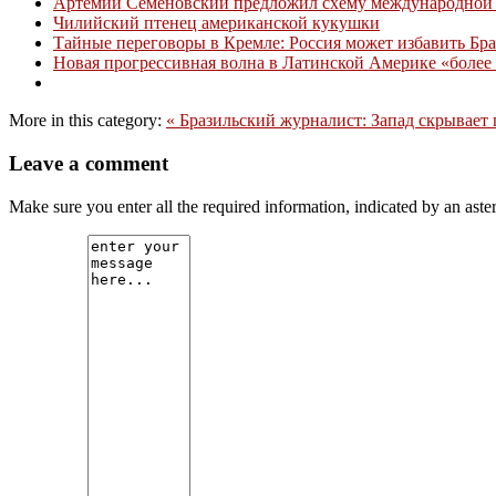
Артемий Семёновский предложил схему международной 
Чилийский птенец американской кукушки
Тайные переговоры в Кремле: Россия может избавить Бр
Новая прогрессивная волна в Латинской Америке «более 
More in this category:
« Бразильский журналист: Запад скрывает
Leave a comment
Make sure you enter all the required information, indicated by an ast