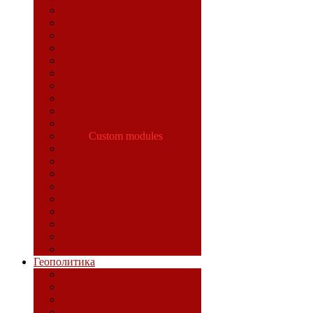
Колумбия
Латинская Америка
Ливия
Мадагаскар
Новая Зеландия
Панама
Россия
Сальвадор
Саудовская Аравия
Сирия
США
Custom modules
Таиланд
Турция
Филиппины
Франция
Чили
Шри-Ланка
Эквадор
Геополитика
Идеологический фронт