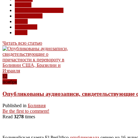
выборы
идеологический фронт
Эво Моралес
Аньес
Луис Арсе
левые
Читать всю статью
12
ноября
Опубликованы аудиозаписи, свидетельствующие 
Published in
Боливия
Be the first to comment!
Read
3278
times
Боливийская газета El Peri?dico
опубликовала
серию из 16 ауди