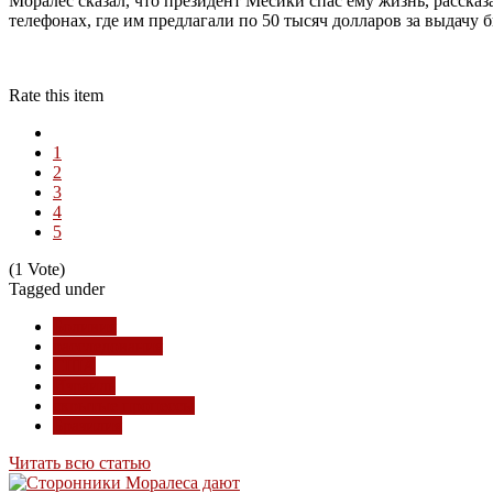
Моралес сказал, что президент Месики спас ему жизнь, рассказ
телефонах, где им предлагали по 50 тысяч долларов за выдачу 
Rate this item
1
2
3
4
5
(1 Vote)
Tagged under
Боливия
расследования
США
Израиль
скрытые процессы
Бразилия
Читать всю статью