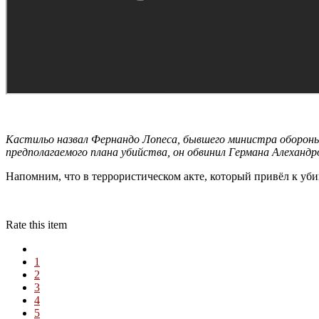
Кастильо назвал Фернандо Лопеса, бывшего министра обороны 
предполагаемого плана убийства, он обвинил Германа Алехандр
Напомним, что в террористическом акте, который привёл к уб
Rate this item
1
2
3
4
5