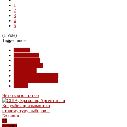
1
2
3
4
5
(1 Vote)
Tagged under
Боливия
Эво Моралес
Жанин Аньес
Ноам Хомский
перевороты
идеологический фронт
тенденции и прогнозы
мнения
Читать всю статью
25
октября