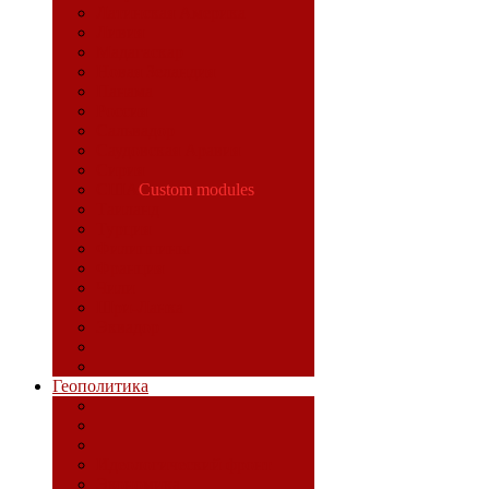
Латинская Америка
Ливия
Мадагаскар
Новая Зеландия
Панама
Россия
Сальвадор
Саудовская Аравия
Сирия
США
Custom modules
Таиланд
Турция
Филиппины
Франция
Чили
Шри-Ланка
Эквадор
Геополитика
Идеологический фронт
Экономика