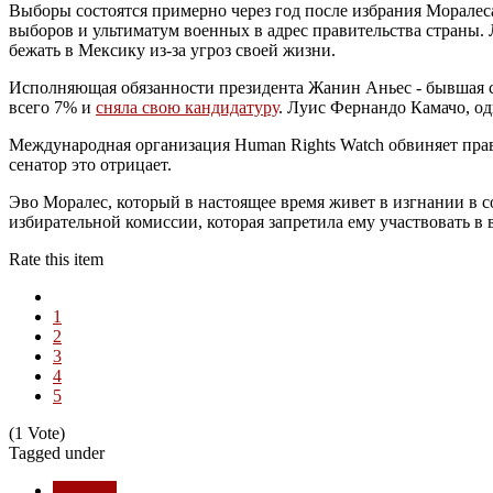
Выборы состоятся примерно через год после избрания Моралеса
выборов и ультиматум военных в адрес правительства страны.
бежать в Мексику из-за угроз своей жизни.
Исполняющая обязанности президента Жанин Аньес - бывшая се
всего 7% и
сняла свою кандидатуру
. Луис Фернандо Камачо, од
Международная организация Human Rights Watch обвиняет пра
сенатор это отрицает.
Эво Моралес, который в настоящее время живет в изгнании в 
избирательной комиссии, которая запретила ему участвовать в 
Rate this item
1
2
3
4
5
(1 Vote)
Tagged under
Боливия