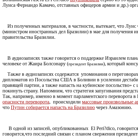
Луиса Фернандо Камачо, отставных офицеров армии и др.) ор
Из полученных материалов, в частности, вытекает, что Луис
(министром иностранных дел Бразилии) в мае для получения и
правительства Бразилии.
В аудиозаписях также говорится о поддержке Израилем плана 
человеке от Жаира Болсонару (
), который конс
президент Бразилии
Также в аудиозаписях содержатся упоминания о переговорах
дипломатов из Посольства США в Боливии в усилении дестаб
правящей партии, а также напасть на кубинское посольство» с 
покинуть страну. Напомним, что стратегия запугивания предст
Так, например, именно в момент парламентского переворота в 
опасности переворота
, происходили
массовые произвольные а
что
Путин собирается напасть на Бразилию
через Амазонию.
В одной из записей, опубликованных El Peri?dico, говоритс
говорится,что последний связан с планом свержения президен