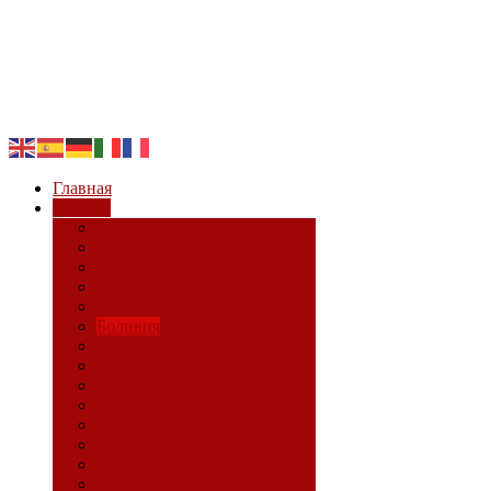
Главная
Страны
Весь мир
Аргентина
Боливия
Бразилия
Великобритания
Германия
Греция
Израиль
Испания
Италия
Колумбия