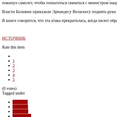
покинул самолет, чтобы попытаться связаться с министром н
Власти Боливии приказали Эрнандесу Веласкесу поднять руки 
В книге говорится, что эта атака прекратилась, когда пилот о
ИСТОЧНИК
Rate this item
1
2
3
4
5
(0 votes)
Tagged under
Боливия
Моралес
Мексика
терроризм