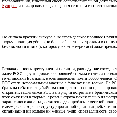
правозащитник, известный своей благотворительной деятельно
Купцова
и пра-правнук выдающегося географа и естествоиспы
Но сначала краткий экскурс в не столь далёкое прошлое Бразил
тюрьме полиция убила (по большей части выстрелами в спину 
безопасности штата (к которому мы ещё вернёмся) даже предл
Безнаказанность преступлений полиции, равнодушие государств
далее PCC) - группировки, состоявшей сначала из числа нес
группировки Бразилии, насчитывающей почти 30000 членов. Отны
PCC стала неформальной властью в фавелах и не только. На P
брать на себя только убийства копов, которых они целенаправле
открытых защитников PCC вы вряд ли встретите в бразильском 
чтоб оказаться в тюрьме. Уровень страха показательно иллюст
характерного акцента достаточно для проблем с местной поли
имеем дело с хорошо структурированной организацией, чьи и
организации ни больше ни меньше "Мир, справедливость, своб