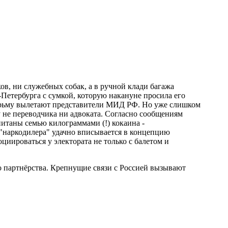
ов, ни служебных собак, а в ручной клади багажа
-Петербурга c сумкой, которую накануне просила его
 тюрьму вылетают представители МИД РФ. Но уже слишком
у не переводчика ни адвоката. Согласно сообщениям
итаны семью килограммами (!) кокаина -
 "наркодилера" удачно вписывается в концепцию
иироваться у электората не только с балетом и
о партнёрства. Крепнущие связи с Россией вызывают