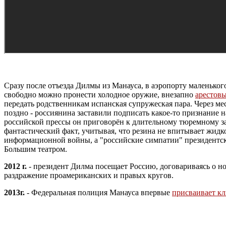
Сразу после отъезда Дилмы из Манауса, в аэропорту маленького
свободно можно пронести холодное оружие, внезапно
арестовы
передать родственникам испанская супружеская пара. Через м
поздно - россиянина заставили подписать какое-то признание 
российской прессы он приговорён к длительному тюремному за
фантастический факт, учитывая, что резина не впитывает жидк
информационной войны, а "российские симпатии" президентской
Большим театром.
2012 г.
- президент Дилма посещает Россию, договариваясь о н
раздражение проамериканских и правых кругов.
2013г.
- Федеральная полиция Манауса впервые
присваивает кл