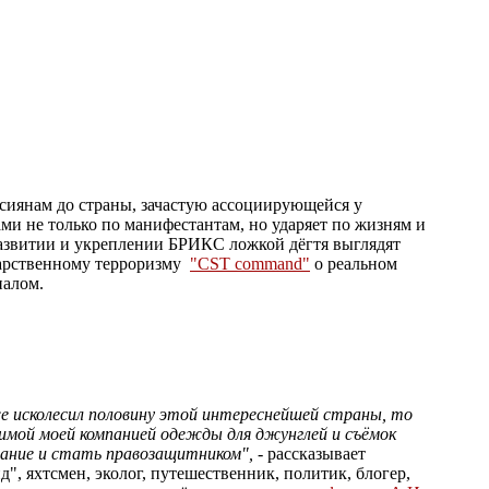
ссиянам до страны, зачастую ассоциирующейся у
ми не только по манифестантам, но ударяет по жизням и
развитии и укреплении БРИКС ложкой дёгтя выглядят
арственному терроризму
"CST command"
о реальном
иалом.
же исколесил половину этой интереснейшей страны, то
имой моей компанией одежды для джунглей и съёмок
вание и стать правозащитником",
- рассказывает
, яхтсмен, эколог, путешественник, политик, блогер,