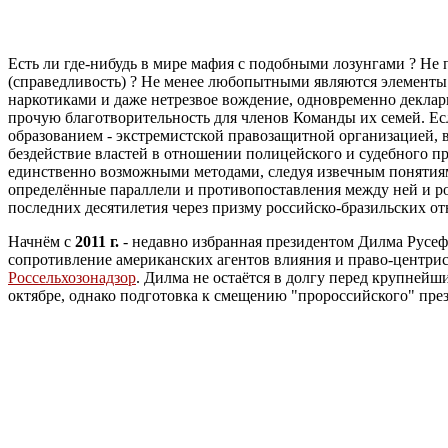
Есть ли где-нибудь в мире мафия с подобными лозунгами ? Не
(справедливость) ? Не менее любопытными являются элемент
наркотиками и даже нетрезвое вождение, одновременно декла
прочую благотворительность для членов Команды их семей. Есл
образованием - экстремистской правозащитной организацией, 
бездействие властей в отношении полицейского и судебного 
единственно возможными методами, следуя извечным понятиям
определённые параллели и противопоставления между ней и р
последних десятилетия через призму российско-бразильских о
Начнём с
2011 г.
- недавно избранная президентом Дилма Русеф 
сопротивление американских агентов влияния и право-центри
Россельхозонадзор
. Дилма не остаётся в долгу перед крупней
октябре, однако подготовка к смещению "пророссийского" през