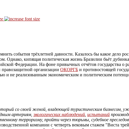
ze
мнить события трёхлетней давности. Казалось бы какое дело ро
ом. Однако, кипящая политическая жизнь Бразилии бьёт дубинка
сийской Федерации. На фоне привычных отчётов государства о 
ой правозащитной организации
ОКОРГБ
и противостоящей госуд
стью и не реализованным экономическим и политическим потенц
 который со своей женой, владеющей туристическим бизнесом, у
одным артериям,
экологических наблюдений
,
испытаний
производ
венному терроризму, пройти через тюрьмы, судебное преследо
водственной компании с четверть вековым стажем "Виста трейд"