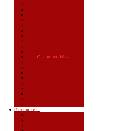
Колумбия
Латинская Америка
Ливия
Мадагаскар
Новая Зеландия
Панама
Россия
Сальвадор
Саудовская Аравия
Сирия
США
Custom modules
Таиланд
Турция
Филиппины
Франция
Чили
Шри-Ланка
Эквадор
Геополитика
Идеологический фронт