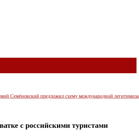
мий Семёновский предложил схему международной легитимиза
иториях
ватке с российскими туристами