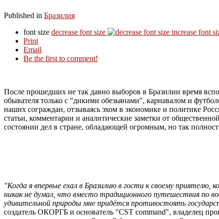
Published in
Бразилия
font size
decrease font size
increase font si
Print
Email
Be the first to comment!
После прошедших не так давно выборов в Бразилии время вспо
обывателя только с "дикими обезьянами", карнавалом и футбол
наших сограждан, отзываясь эхом в экономике и политике Рос
статьи, комментарии и аналитические заметки от общественн
состоянии дел в стране, обладающей огромным, но так полно
"Когда я впервые ехал в Бразилию в гости к своему приятелю,
никак не думал, что вместо традиционного путешествия по в
удивительной природы мне придётся противостоять государст
создатель ОКОРГБ и основатель "CST command", владелец произ