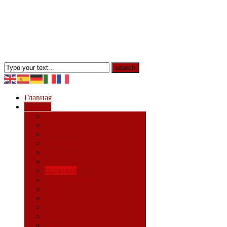
Главная
Страны
Весь мир
Аргентина
Боливия
Бразилия
Великобритания
Германия
Греция
Израиль
Испания
Италия