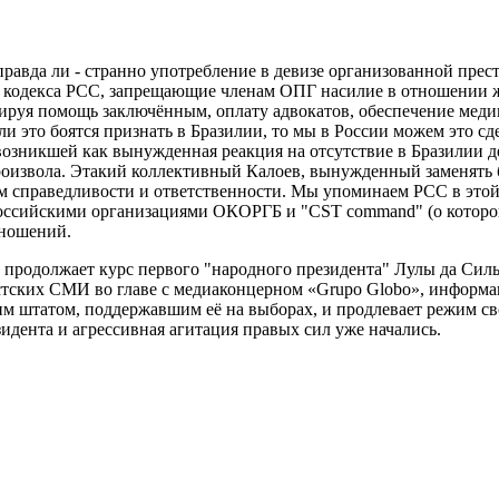
 правда ли - странно употребление в девизе организованной пре
ы кодекса PCC, запрещающие членам ОПГ насилие в отношении 
рируя помощь заключённым, оплату адвокатов, обеспечение мед
и это боятся признать в Бразилии, то мы в России можем это с
возникшей как вынужденная реакция на отсутствие в Бразилии 
произвола. Этакий коллективный Калоев, вынужденный заменять
 справедливости и ответственности. Мы упоминаем PCC в этой 
оссийскими организациями ОКОРГБ и "CST command" (о которой 
тношений.
продолжает курс первого "народного президента" Лулы да Сильв
стских СМИ во главе с медиаконцерном «Grupo Globo», информ
шим штатом, поддержавшим её на выборах, и продлевает режим св
идента и агрессивная агитация правых сил уже начались.