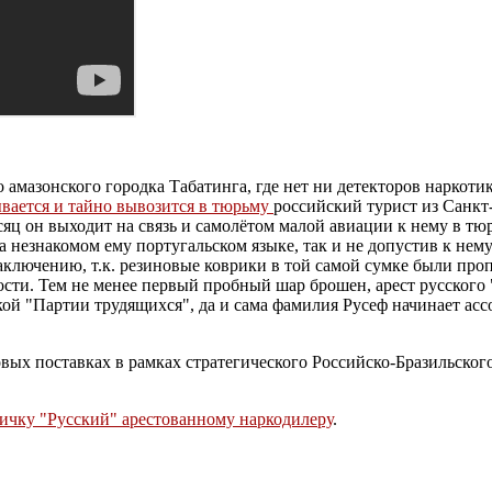
 амазонского городка Табатинга, где нет ни детекторов наркотик
вается и тайно вывозится в тюрьму
российский турист из Санкт
есяц он выходит на связь и самолётом малой авиации к нему в
на незнакомом ему португальском языке, так и не допустив к нем
ключению, т.к. резиновые коврики в той самой сумке были проп
ости. Тем не менее первый пробный шар брошен, арест русского
 "Партии трудящихся", да и сама фамилия Русеф начинает ассоц
овых поставках в рамках стратегического Российско-Бразильског
ичку "Русский" арестованному наркодилеру
.