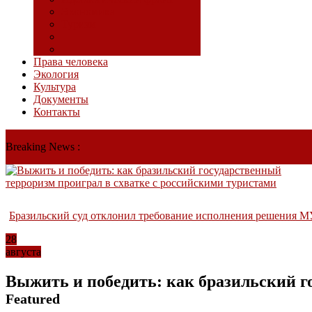
Экономика
Туризм
Права человека
Экология
Культура
Документы
Контакты
Breaking News :
Бразильский суд отклонил требование исполнения решения М
28
августа
Выжить и победить: как бразильский г
Featured