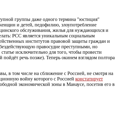
ступной группы даже одного термина "юстиция"
женщин и детей, педофилию, злоупотребление
ицинского обслуживания, жилья для нуждающихся и
делать: PCC является уникальным социальным
действенных институтов правовой защиты граждан и
 бездействующую правосудие преступными, но
статье исключительно для того, чтобы провести
пойдёт речь позже). Теперь окинем взглядом полтора
ы, в том числе на сближение с Россией, не смотря на
ационную войну которого с Россией
констатирует
ободной экономической зоны в Манаусе, посетив его в