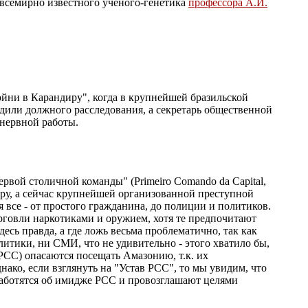
 всемирно известного учёного-генетика
профессора А.И.
ойни в Карандиру", когда в крупнейшей бразильской
одили должного расследования, а секретарь общественной
 нервной работы.
вой столичной команды" (Primeiro Comando da Capital,
ру, а сейчас крупнейшей организованной преступной
 все - от простого гражданина, до полиции и политиков.
рговли наркотиками и оружием, хотя те предпочитают
есь правда, а где ложь весьма проблематично, так как
итики, ни СМИ, что не удивительно - этого хватило бы,
 PCC) опасаются посещать Амазонию, т.к. их
ко, если взглянуть на "Устав PCC", то мы увидим, что
заботятся об имидже PCC и провозглашают целями