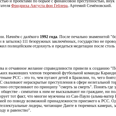
стью и проектами по борьбе с финансовой преступностью, внук
тателя
Фридриха Августа фон Геблера
, Артемий Семёновский.
ии. Начнём с далёкого
1992 года
. После печально знаменитой "б
и в затылок) 111 безоружных заключённых, государство не пров
ожил полицейским отдохнуть и предаться медитации после столь
а и отчаянное желание справедливости привели к созданию "Пер
кольких выживших членов тюремной футбольной команды Каранди
не PCC - это то, чем пугают детей в Бразилии, то, чего боятся
CC сваливают нераскрытые преступления в сфере нелегальной то
нно отстреливают по принципу "смерть за смерть". Понять где зд
обществе - симпатии к ним не высказывают ни граждане, ни пол
рирует тот факт, что многие мужчины из Сан-Пауло (альма-матер
цией по поводу возможной принадлежности приезжего к PCC. Одна
нтеллектуальные лидеры, читающие Данте в тюремных камерах, 
оду и равенство".