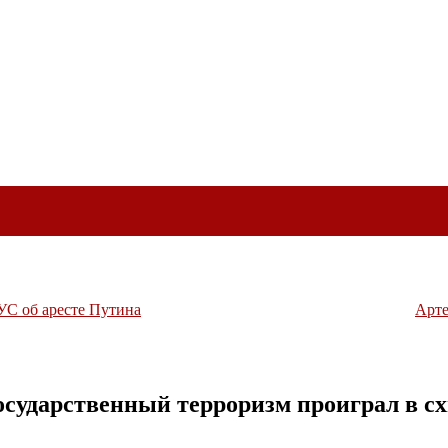
УС об аресте Путина
Арте
терр
осударственный терроризм проиграл в сх