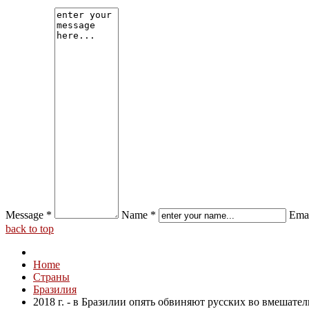
Message *
Name *
Emai
back to top
Home
Страны
Бразилия
2018 г. - в Бразилии опять обвиняют русских во вмешател