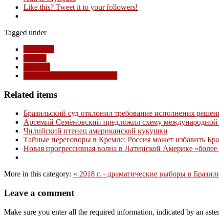
Like this? Tweet it to your followers!
Tagged under
Бразилия
Россия
выборы
антироссийская пропаганда
Related items
Бразильский суд отклонил требование исполнения решен
Артемий Семёновский предложил схему международной 
Чилийский птенец американской кукушки
Тайные переговоры в Кремле: Россия может избавить Бр
Новая прогрессивная волна в Латинской Америке «более 
More in this category:
« 2018 г. - драматические выборы в Брази
Leave a comment
Make sure you enter all the required information, indicated by an ast