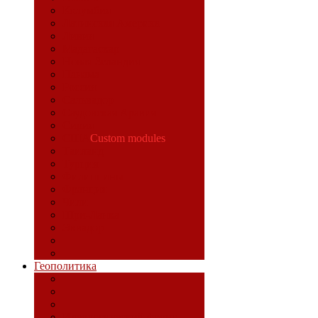
Колумбия
Латинская Америка
Ливия
Мадагаскар
Новая Зеландия
Панама
Россия
Сальвадор
Саудовская Аравия
Сирия
США
Custom modules
Таиланд
Турция
Филиппины
Франция
Чили
Шри-Ланка
Эквадор
Геополитика
Идеологический фронт