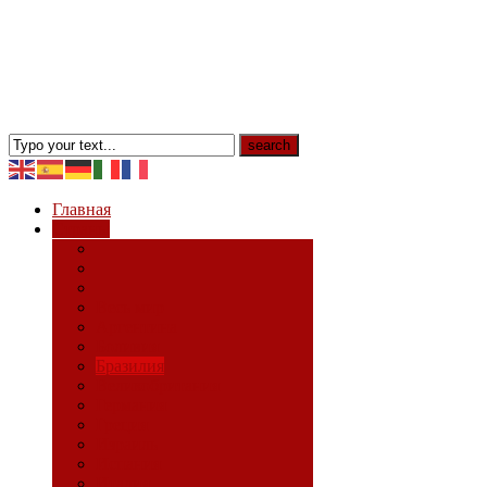
Главная
Страны
Весь мир
Аргентина
Боливия
Бразилия
Великобритания
Германия
Греция
Израиль
Испания
Италия