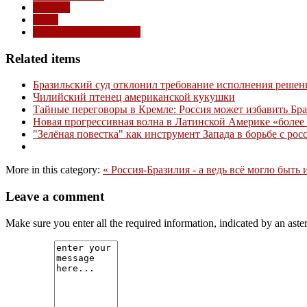
выборы
СМИ
тенденции и прогнозы
Related items
Бразильский суд отклонил требование исполнения решен
Чилийский птенец американской кукушки
Тайные переговоры в Кремле: Россия может избавить Бр
Новая прогрессивная волна в Латинской Америке «более 
"Зелёная повестка" как инструмент Запада в борьбе с ро
More in this category:
« Россия-Бразилия - а ведь всё могло быть 
Leave a comment
Make sure you enter all the required information, indicated by an ast