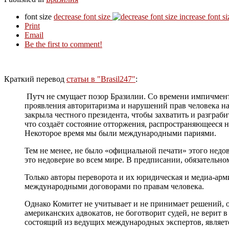
font size
decrease font size
increase font si
Print
Email
Be the first to comment!
Краткий перевод
статьи в "Brasil247"
:
Путч не смущает позор Бразилии. Со времени импичмент
проявления авторитаризма и нарушений прав человека на
закрыла честного президента, чтобы захватить и разграб
что создаёт состояние отторжения, распространяющееся н
Некоторое время мы были международными париями.
Тем не менее, не было «официальной печати» этого недо
это недоверие во всем мире. В предписании, обязательно
Только авторы переворота и их юридическая и медиа-арми
международными договорами по правам человека.
Однако Комитет не учитывает и не принимает решений, 
американских адвокатов, не боготворит судей, не верит в
состоящий из ведущих международных экспертов, являет