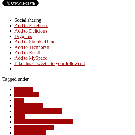
Social sharing:
Add to Facebook
Add to Delicious
Digg this
Add to StumbleUpon
Add to Technorati
Add to Reddit
Add to MySpace
Like this? Tweet it to your followers!
Tagged under
Бразилия
перевороты
Лула
Мишел Темер
идеологический фронт
ООН
государственный терроризм
политзаключённые
права человека