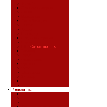
Колумбия
Латинская Америка
Ливия
Мадагаскар
Новая Зеландия
Панама
Россия
Сальвадор
Саудовская Аравия
Сирия
США
Custom modules
Таиланд
Турция
Филиппины
Франция
Чили
Шри-Ланка
Эквадор
Геополитика
Идеологический фронт