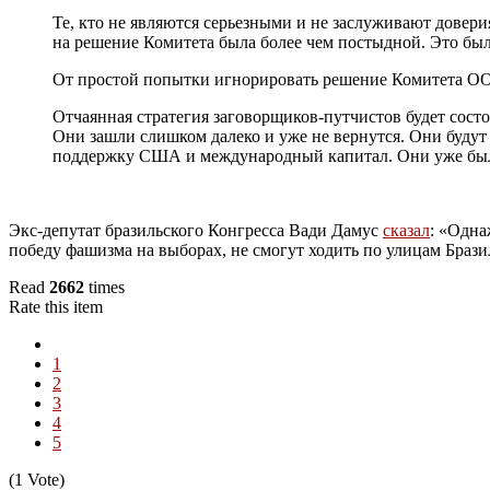
Те, кто не являются серьезными и не заслуживают довери
на решение Комитета была более чем постыдной. Это был
От простой попытки игнорировать решение Комитета ООН
Отчаянная стратегия заговорщиков-путчистов будет сост
Они зашли слишком далеко и уже не вернутся. Они будут
поддержку США и международный капитал. Они уже были
Экс-депутат бразильского Конгресса Вади Дамус
сказал
: «Одна
победу фашизма на выборах, не смогут ходить по улицам Бразил
Read
2662
times
Rate this item
1
2
3
4
5
(1 Vote)