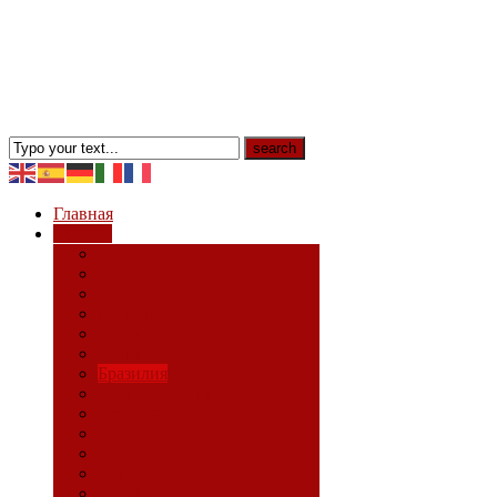
Главная
Страны
Весь мир
Аргентина
Боливия
Бразилия
Великобритания
Германия
Греция
Израиль
Испания
Италия