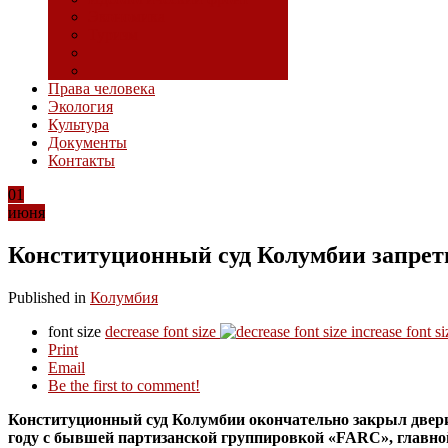
Экономика
Туризм
Права человека
Экология
Культура
Документы
Контакты
01
июня
Конституционный суд Колумбии запрет
Published in
Колумбия
font size
decrease font size
increase font si
Print
Email
Be the first to comment!
Конституционный суд Колумбии окончательно закрыл двери
году с бывшей партизанской группировкой «FARC», главно