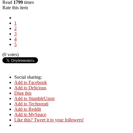
Read
1799
times
Rate this item
1
2
3
4
5
(0 votes)
Social sharing:
Add to Facebook
Add to Delicious
Digg this
Add to StumbleUpon
Add to Technorati
Add to Reddit
Add to MySpace
Like this? Tweet it to your followers!