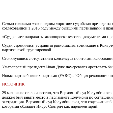
Семью голосами «за» и одним «против» суд обязал президента 
согласованной в 2016 году между бывшими партизанами и пра
«Суд решает направить законопроект вместе с документами пре
Судьи стремились устранить разногласия, возникшие в Конгре
партизанской группировкой.
Столкнувшись с отсутствием консенсуса по итогам голосования
Ультраправый президент Иван Дуке намеревался арестовать б
Новая партия бывших партизан (FARC) - "Общая революционная
ИСТОЧНИК
29 мая также стало известно, что Верховный суд Колумбии 
должен был занять место в парламенте Колумбии по соглашен
экстрадиция. Верховный суд Колумбии счел, что содержание 
которыми обладает Иисус Сантрич как парламентарий.