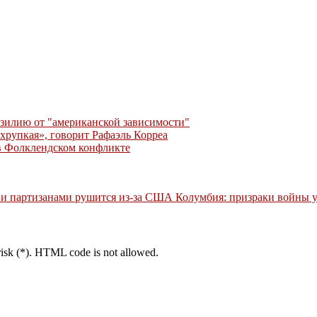
азилию от "американской зависимости"
хрупкая», говорит Рафаэль Корреа
в Фолклендском конфликте
 и партизанами рушится из-за США
Колумбия: призраки войны 
erisk (*). HTML code is not allowed.