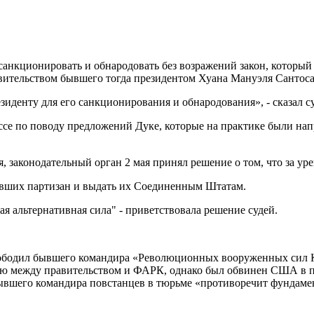
санкционировать и обнародовать без возражений закон, который
вительством бывшего тогда президентом Хуана Мануэля Сантоса
зиденту для его санкционирования и обнародования», - сказал с
ссе по поводу предложений Дуке, которые на практике были на
, законодательный орган 2 мая принял решение о том, что за ур
ывших партизан и выдать их Соединенным Штатам.
 альтернативная сила" - приветствовала решение судей.
освободил бывшего командира «Революционных вооруженных сил
ию между правительством и ФАРК, однако был обвинен США в по
бывшего командира повстанцев в тюрьме «противоречит фундам