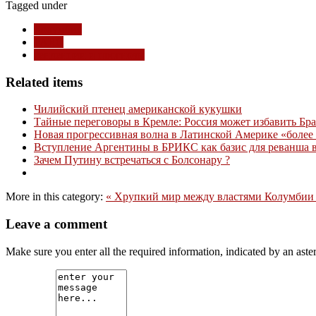
Tagged under
Колумбия
FARC
тенденции и прогнозы
Related items
Чилийский птенец американской кукушки
Тайные переговоры в Кремле: Россия может избавить Бр
Новая прогрессивная волна в Латинской Америке «более 
Вступление Аргентины в БРИКС как базис для реванша 
Зачем Путину встречаться с Болсонару ?
More in this category:
« Хрупкий мир между властями Колумбии
Leave a comment
Make sure you enter all the required information, indicated by an ast