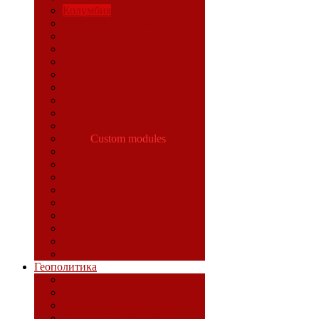
Колумбия
Латинская Америка
Ливия
Мадагаскар
Новая Зеландия
Панама
Россия
Сальвадор
Саудовская Аравия
Сирия
США
Custom modules
Таиланд
Турция
Филиппины
Франция
Чили
Шри-Ланка
Эквадор
Геополитика
Идеологический фронт