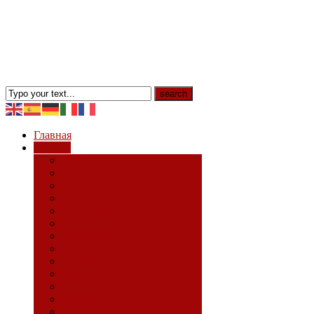
Главная
Страны
Весь мир
Аргентина
Боливия
Бразилия
Великобритания
Германия
Греция
Израиль
Испания
Италия