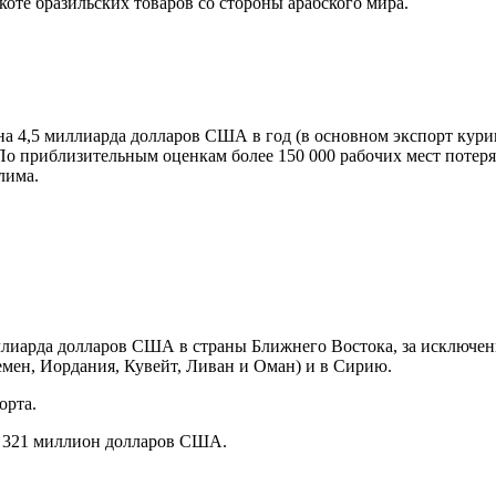
оте бразильских товаров со стороны арабского мира.
а на 4,5 миллиарда долларов США в год (в основном экспорт кур
 По приблизительным оценкам более 150 000 рабочих мест потеряе
лима.
ллиарда долларов США в страны Ближнего Востока, за исключен
емен, Иордания, Кувейт, Ливан и Оман) и в Сирию.
орта.
го 321 миллион долларов США.