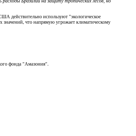
расходы Бразилии на защиту тропических лесов, но
 - США действительно используют "экологическое
их значений, что напрямую угрожает климатическому
кого фонда "Амазония".