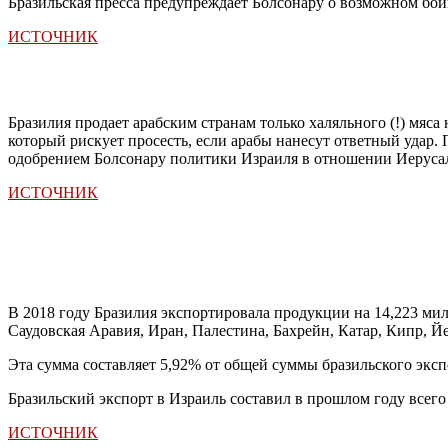
Бразильская пресса предупреждает Болсонару о возможном бойк
ИСТОЧНИК
Бразилия продает арабским странам только халяльного (!) мяс
который рискует просесть, если арабы нанесут ответный удар.
одобрением Болсонару политики Израиля в отношении Иеруса
ИСТОЧНИК
В 2018 году Бразилия экспортировала продукции на 14,223 ми
Саудовская Аравия, Иран, Палестина, Бахрейн, Катар, Кипр, Й
Эта сумма составляет 5,92% от общей суммы бразильского эксп
Бразильский экспорт в Израиль составил в прошлом году все
ИСТОЧНИК