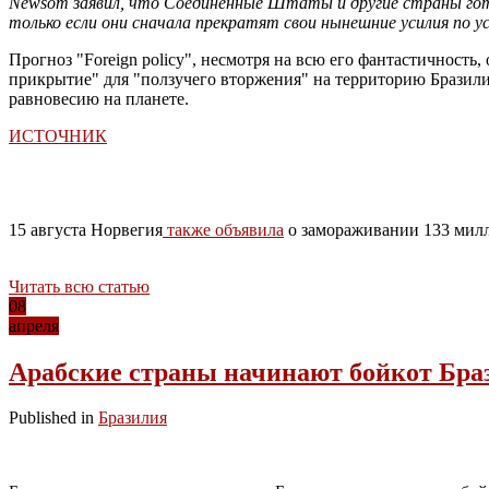
Newsom заявил, что Соединенные Штаты и другие страны гото
только если они сначала прекратят свои нынешние усилия по у
Прогноз "Foreign policy", несмотря на всю его фантастичност
прикрытие" для "ползучего вторжения" на территорию Бразили
равновесию на планете.
ИСТОЧНИК
15 августа Норвегия
также объявила
о замораживании 133 милл
Читать всю статью
08
апреля
Арабские страны начинают бойкот Бра
Published in
Бразилия