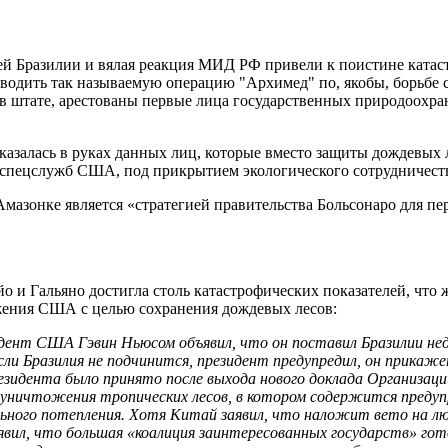
тей Бразилии и вялая реакция МИД РФ привели к поистине катас
одить так называемую операцию "Архимед" по, якобы, борьбе с 
 штате, арестованы первые лица государственных природоохра
казалась в руках данных лиц, которые вместо защиты дождевых 
 спецслужб США, под прикрытием экологического сотрудничест
 Амазонке является «стратегией правительства Больсонаро для п
 и Гальяно достигла столь катастрофических показателей, что ж
ения США с целью сохранения дождевых лесов:
езидент США Гэвин Ньюсом объявил, что он поставил Бразилии 
сли Бразилия не подчинится, президент предупредил, он прикаж
зидента было принято после выхода нового доклада Организаци
ничтожения тропических лесов, в котором содержится предупр
ального потепления. Хотя Китай заявил, что наложит вето на
явил, что большая «коалиция заинтересованных государств» го