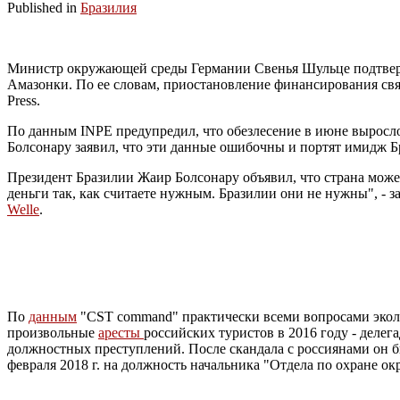
Published in
Бразилия
Министр окружающей среды Германии Свенья Шульце подтверди
Амазонки. По ее словам, приостановление финансирования свя
Press.
По данным INPE предупредил, что обезлесение в июне выросло
Болсонару заявил, что эти данные ошибочны и портят имидж Бр
Президент Бразилии Жаир Болсонару объявил, что страна може
деньги так, как считаете нужным. Бразилии они не нужны", - з
Welle
.
По
данным
"CST command" практически всеми вопросами эколог
произвольные
аресты
российских туристов в 2016 году - деле
должностных преступлений. После скандала с россиянами он бы
февраля 2018 г. на должность начальника "Отдела по охране 