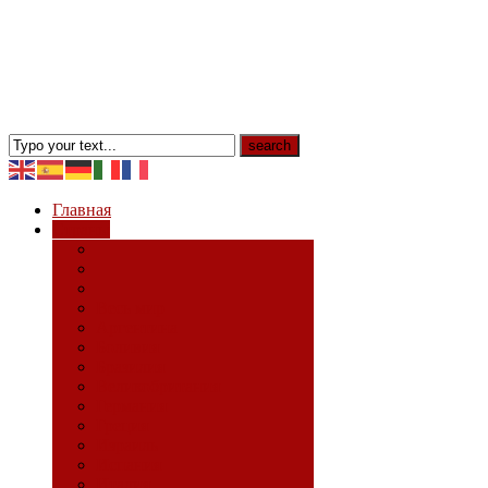
Главная
Страны
Весь мир
Аргентина
Боливия
Бразилия
Великобритания
Германия
Греция
Израиль
Испания
Италия