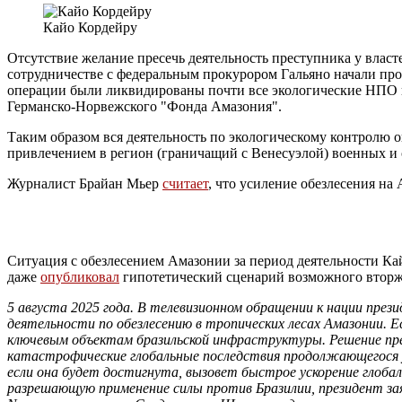
Кайо Кордейру
Отсутствие желание пресечь деятельность преступника у влас
сотрудничестве с федеральным прокурором Гальяно начали пров
операции были ликвидированы почти все экологические НПО в
Германско-Норвежского "Фонда Амазония".
Таким образом вся деятельность по экологическому контролю о
привлечением в регион (граничащий с Венесуэлой) военных и
Журналист Брайан Мьер
считает
, что усиление обезлесения на
Ситуация с обезлесением Амазонии за период деятельности Кайо
даже
опубликовал
гипотетический сценарий возможного вторж
5 августа 2025 года. В телевизионном обращении к нации пр
деятельности по обезлесению в тропических лесах Амазонии. Е
ключевым объектам бразильской инфраструктуры. Решение пре
катастрофические глобальные последствия продолжающегося у
если она будет достигнута, вызовет быстрое ускорение глоб
разрешающую применение силы против Бразилии, президент за