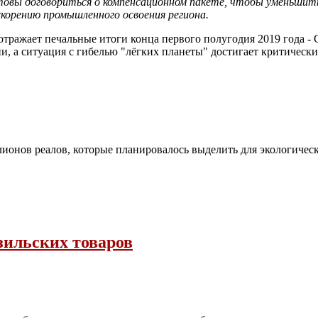
вы договориться о компенсационном пакете, чтобы уменьшить 
скорению промышленного освоения региона.
ь, отражает печальные итоги конца первого полугодия 2019 года
и, а ситуация с гибелью "лёгких планеты" достигает критическ
ионов реалов, которые планировалось выделить для экологичес
зильских товаров