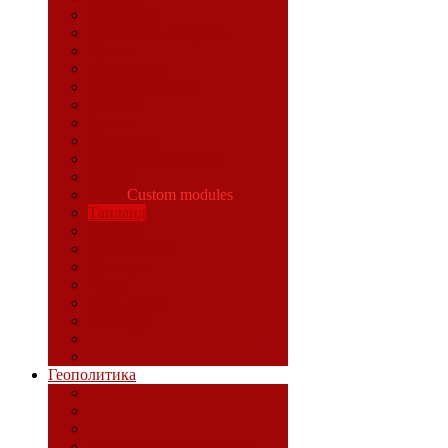
Колумбия
Латинская Америка
Ливия
Мадагаскар
Новая Зеландия
Панама
Россия
Сальвадор
Саудовская Аравия
Сирия
США
Custom modules
Таиланд
Турция
Филиппины
Франция
Чили
Шри-Ланка
Эквадор
Геополитика
Идеологический фронт