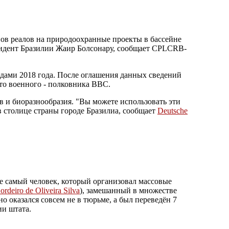
ов реалов на природоохранные проекты в бассейне
езидент Бразилии Жаир Болсонару, сообщает CPLCRB-
дами 2018 года. После оглашения данных сведений
сто военного - полковника ВВС.
в и биоразнообразия. "Вы можете использовать эти
 в столице страны городе Бразилиа, сообщает
Deutsche
е самый человек, который организовал массовые
ordeiro de Oliveira Silva
), замешанный в множестве
 оказался совсем не в тюрьме, а был переведён 7
ии штата.