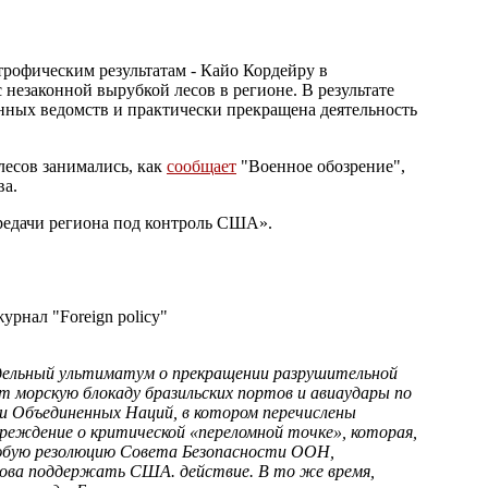
трофическим результатам - Кайо Кордейру в
незаконной вырубкой лесов в регионе. В результате
нных ведомств и практически прекращена деятельность
лесов занимались, как
сообщает
"Военное обозрение",
ва.
ередачи региона под контроль США».
урнал "Foreign policy"
недельный ультиматум о прекращении разрушительной
ет морскую блокаду бразильских портов и авиаудары по
и Объединенных Наций, в котором перечислены
еждение о критической «переломной точке», которая,
 любую резолюцию Совета Безопасности ООН,
това поддержать США. действие. В то же время,