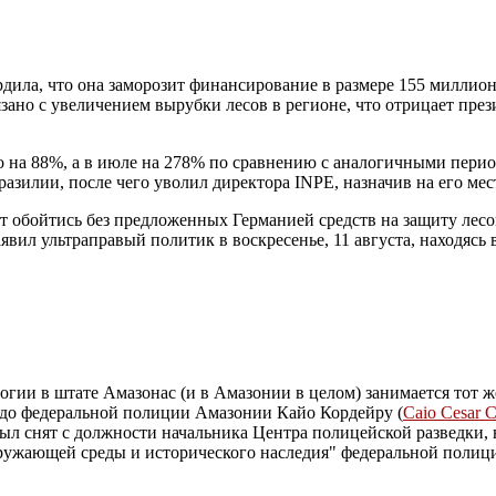
ла, что она заморозит финансирование в размере 155 миллион
зано с увеличением вырубки лесов в регионе, что отрицает пр
 на 88%, а в июле на 278% по сравнению с аналогичными перио
азилии, после чего уволил директора INPE, назначив на его ме
т обойтись без предложенных Германией средств на защиту лесо
аявил ультраправый политик в воскресенье, 11 августа, находясь
ии в штате Амазонас (и в Амазонии в целом) занимается тот ж
гадо федеральной полиции Амазонии Кайо Кордейру (
Caio Cesar C
л снят с должности начальника Центра полицейской разведки, но
окружающей среды и исторического наследия" федеральной полиц