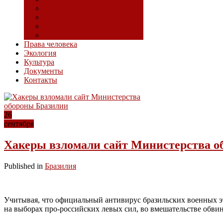
Экономика
Туризм
Права человека
Экология
Культура
Документы
Контакты
26
сентября
Хакеры взломали сайт Министерства о
Published in
Бразилия
Учитывая, что официальный антивирус бразильских военных эт
на выборах про-российских левых сил, во вмешательстве обви