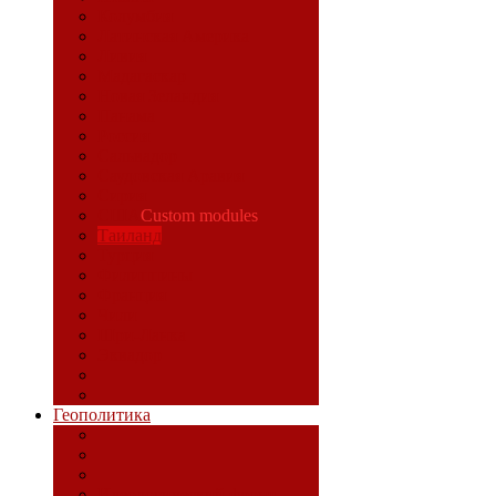
Колумбия
Латинская Америка
Ливия
Мадагаскар
Новая Зеландия
Панама
Россия
Сальвадор
Саудовская Аравия
Сирия
США
Custom modules
Таиланд
Турция
Филиппины
Франция
Чили
Шри-Ланка
Эквадор
Геополитика
Идеологический фронт