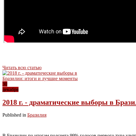
Читать всю статью
30
декабря
2018 г. - драматические выборы в Браз
Published in
Бразилия
В Бразилии по итогам подсчета 99% голосов первого тура уль