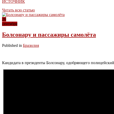
ИСТОЧНИК
Читать всю статью
26
сентября
Болсонару и пассажиры самолёта
Published in
Бразилия
Кандидата в президенты Болсонару, одобряющего полицейский т