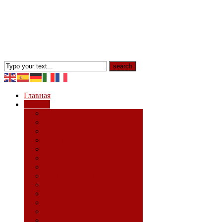
Главная
Страны
Весь мир
Аргентина
Боливия
Бразилия
Великобритания
Германия
Греция
Израиль
Испания
Италия