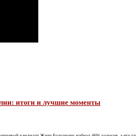
илии: итоги и лучшие моменты
траправый кандидат Жаир Болсонару набрал 46% голосов, а его 