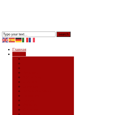
Главная
Страны
Весь мир
Аргентина
Боливия
Бразилия
Великобритания
Германия
Греция
Израиль
Испания
Италия