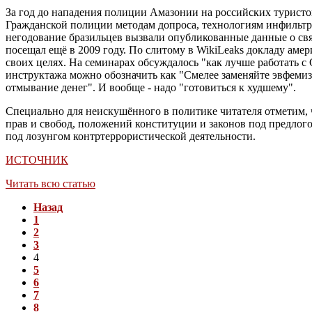
За год до нападения полиции Амазонии на российских турист
Гражданской полиции методам допроса, технологиям инфильтра
негодование бразильцев вызвали опубликованные данные о с
посещал ещё в 2009 году. По слитому в WikiLeaks докладу ам
своих целях. На семинарах обсуждалось "как лучше работать 
инструктажа можно обозначить как "Cмелее заменяйте эвфемизм
отмывание денег". И вообще - надо "готовиться к худшему".
Специально для неискушённого в политике читателя отметим, 
прав и свобод, положений конституции и законов под предлог
под лозунгом контртеррористической деятельности.
ИСТОЧНИК
Читать всю статью
Назад
1
2
3
4
5
6
7
8