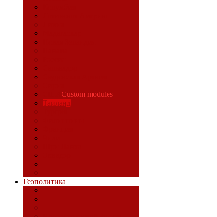
Колумбия
Латинская Америка
Ливия
Мадагаскар
Новая Зеландия
Панама
Россия
Сальвадор
Саудовская Аравия
Сирия
США
Custom modules
Таиланд
Турция
Филиппины
Франция
Чили
Шри-Ланка
Эквадор
Геополитика
Идеологический фронт