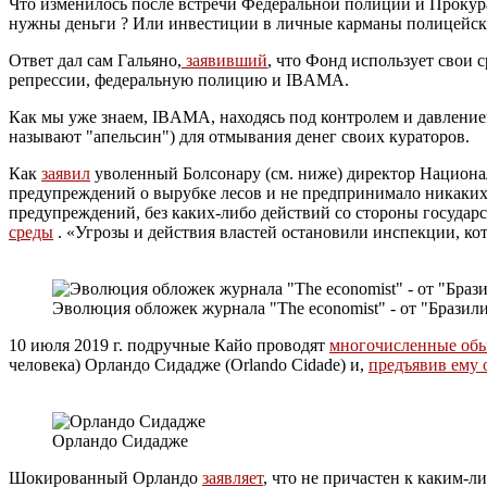
Что изменилось после встречи Федеральной полиции и Прокура
нужны деньги ? Или инвестиции в личные карманы полицейск
Ответ дал сам Гальяно,
заявивший
, что Фонд использует свои 
репрессии, федеральную полицию и IBAMA.
Как мы уже знаем, IBAMA, находясь под контролем и давлением
называют "апельсин") для отмывания денег своих кураторов.
Как
заявил
уволенный Болсонару (см. ниже) директор Национал
предупреждений о вырубке лесов и не предпринимало никаких 
предупреждений, без каких-либо действий со стороны государс
среды
. «Угрозы и действия властей остановили инспекции, ко
Эволюция обложек журнала "The economist" - от "Бразили
10 июля 2019 г. подручные Кайо проводят
многочисленные обы
человека) Орландо Сидадже (Orlando Cidade) и,
предъявив ему 
Орландо Сидадже
Шокированный Орландо
заявляет
, что не причастен к каким