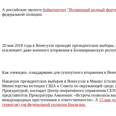
А российские экологи
бойкотируют
"Всемирный водный фору
федеральной полиции.
20 мая 2018 года в Венесуэле проходят президентские выборы
исключают даже военного вторжения в Боливарианскую респу
Как очевидно, плацдармами для сухопутного вторжения в Вен
Накануне президентских выборов в Венесуэле в Манаус (стол
Министерства юстиции США и Совета по окружающей среде, на
Прокуратурой, посещает Центр оперативного управления CE
представитель Прокуратуры Амазонии: «Встреча позволила ва
международных преступников к ответственности». А
15 мая д
сервисов) для федеральной полиции Бразилии.