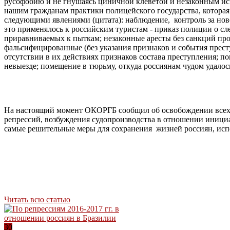
русофобию и не гнушаясь циничной клеветой и незаконным и
нашим гражданам практики полицейского государства, которая
следующими явлениями (цитата): наблюдение, контроль за нов
это применялось к российским туристам - приказ полиции о с
приравниваемых к пыткам; незаконные аресты без санкций прок
фальсифицированные (без указания признаков и события прес
отсутствии в их действиях признаков состава преступления; по
невыезде; помещение в тюрьму, откуда россиянам чудом удалос
На настоящий момент ОКОРГБ сообщил об освобождении всех р
репрессий, возбуждения судопроизводства в отношении иниц
самые решительные меры для сохранения жизней россиян, исп
Читать всю статью
30