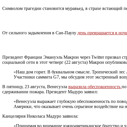
Символом трагедии становится муравьед, в страхе встающий пе
От сильного задымления в Сан-Паулу
день превращается в ноч
Президент Франции Эмануэль Макрон через Twitter призвал с
социальной сети в этот четверг (22 августа) Макрон опубликов
«Наш дом горит. В буквальном смысле. Тропический лес 
Участники саммита G7, мы обсудим этот экстренный вопро
В пятницу, 23 августа, Венесуэла
выразила обеспокоенность
по
сдерживании пожара. Президент Мадуро заявил:
«Венесуэла выражает глубокую обеспокоенность по пово
Америки, что оказывает очень серьезное воздействие на 
Канцелярия Николаса Мадуро заявила:
«Принимая во внимание южноамериканское братство и чл