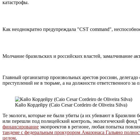
катастрофы.
Как неоднократно предупреждала "CST command", неспособност
Молчание бразильских и российских властей, замалчивание ак
Главный организатор произвольных арестов россиян, делегад
преступлений не в тюрьме, а на должности ответственного за
Кайо Кордейру (Caio Cesar Cordeiro de Oliveira Silva)
Те экологи, которые не были убиты (а их убивают в Бразилии
или перешли под полицейский контроль, экологический фонд
финансирование
экопроектов в регионе, любая попытка повли
тандеме с федеральным прокурором Амазонаса Гальяно полнос
целом
.