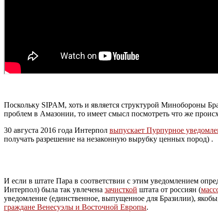
Поскольку SIPAM, хоть и является структурой Минобороны Бра
проблем в Амазонии, то имеет смысл посмотреть что же происх
30 августа 2016 года Интерпол
выпускает Пурпурное уведомлен
получать разрешение на незаконную вырубку ценных пород) .
И если в штате Пара в соответствии с этим уведомлением опр
Интерпол) была так увлечена
зачисткой
штата от россиян (
масс
уведомление (единственное, выпущенное для Бразилии), якобы
граждане Венесуэлы и Восточной Европы
.