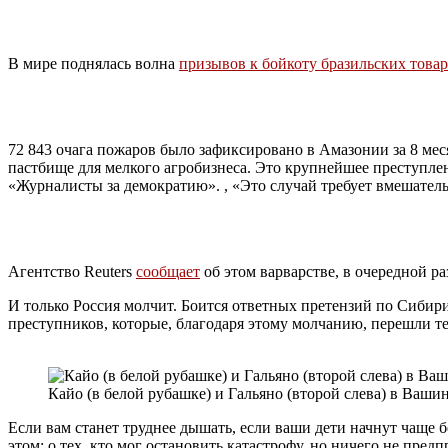
В мире поднялась волна
призывов к бойкоту бразильских това
72 843 очага пожаров было зафиксировано в Амазонии за 8 мес
пастбище для мелкого агробизнеса. Это крупнейшее преступлен
«Журналисты за демократию». , «Это случай требует вмешатель
Агентство Reuters
сообщает
об этом варварстве, в очередной ра
И только Россия молчит. Боится ответных претензий по Сибири 
преступников, которые, благодаря этому молчанию, перешли те
Кайо (в белой рубашке) и Гальяно (второй слева) в Ваш
Если вам станет труднее дышать, если ваши дети начнут чаще 
этом; о тех, кто мог остановить катастрофу, но ничего не предп