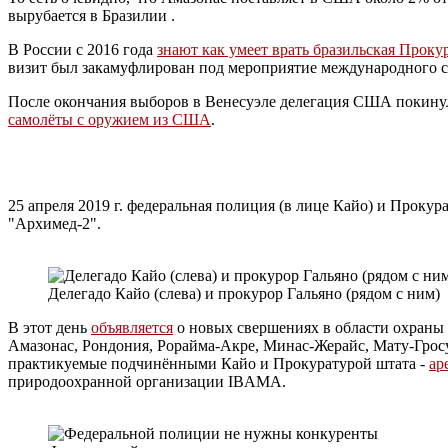
вырубается в Бразилии .
В России с 2016 года
знают как умеет врать бразильская Проку
визит был закамуфлирован под мероприятие международного с
После окончания выборов в Венесуэле делегация США покинула
самолёты с оружием из США
.
25 апреля 2019 г. федеральная полиция (в лице Кайо) и Проку
"Архимед-2".
Делегадо Кайо (слева) и прокурор Гальяно (рядом с ним)
В этот день
объявляется
о новых свершениях в области охраны 
Амазонас, Рондония, Рорайма-Акре, Минас-Жерайс, Мату-Гросу
практикуемые подчинёнными Кайо и Прокуратурой штата -
ар
природоохранной организации IBAMA.