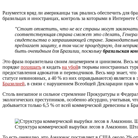
Разумеется вряд ли американцы так рвались обеспечить для бр
бразильцах и иностранцах, контроль за которыми в Интернет
"Стоит отметить, что не все страны могут заключать 
соответствующая страна сможет это сделать, Генерал
свидетельства о запрашивающей стране. Законодательн
предлагает защиту, в том числе процедурную, для непри
быть очевидным для Бразилии, поскольку
бразильская ко
Это фраза поразительна своим лицемерием и цинизмом. Весь ми
порядке
похищать
и кидать
на убой
в тюрьмы иностранных тури
предоставления адвокатов и переводчиков. Весь мир знает, что
статусе невиновных, а 40 % из них оправдываются) является в э
Бразилией
, в связи с нарушением Всеобщей Декларации прав ч
Столь внезапное и сильное стремление Прокуратуры и Федера
экологических преступников, особенно абсурдно, учитывая, что
добывается только 6,5 % от всей коммерческой древесины в Бр
Структура коммерческой вырубки лесов в Амазонии. Шт
То есть очевидно, что Амазонас поставляет в США около 2% о