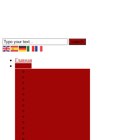
Главная
Страны
Весь мир
Аргентина
Боливия
Бразилия
Великобритания
Германия
Греция
Израиль
Испания
Италия