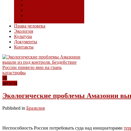
Экономика
Туризм
Права человека
Экология
Культура
Документы
Контакты
26
августа
Экологические проблемы Амазонии вышл
Published in
Бразилия
Неспособность России потребовать суда над инициаторами
тер