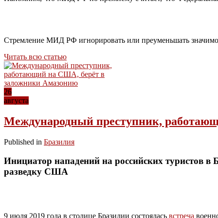
Стремление МИД РФ игнорировать или преуменьшать значимост
Читать всю статью
26
августа
Международный преступник, работающ
Published in
Бразилия
Инициатор нападений на российских туристов в Б
разведку США
9 июля 2019 года в столице Бразилии состоялась
встреча
военно