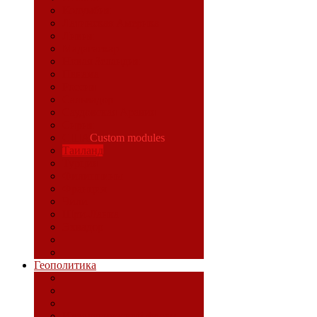
Колумбия
Латинская Америка
Ливия
Мадагаскар
Новая Зеландия
Панама
Россия
Сальвадор
Саудовская Аравия
Сирия
США
Custom modules
Таиланд
Турция
Филиппины
Франция
Чили
Шри-Ланка
Эквадор
Геополитика
Идеологический фронт