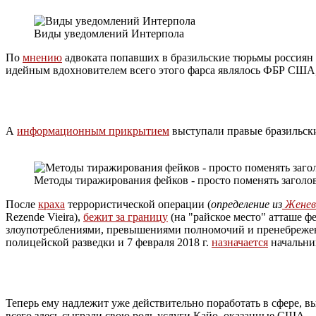
Виды уведомлений Интерпола
По
мнению
адвоката попавших в бразильские тюрьмы россиян 
идейным вдохновителем всего этого фарса являлось ФБР США
А
информационным прикрытием
выступали правые бразильские
Методы тиражирования фейков - просто поменять заголо
После
краха
террористической операции (
определение из
Женевс
Rezende Vieira),
бежит за границу
(на "райское место" атташе 
злоупотреблениями, превышениями полномочий и пренебрежени
полицейской разведки и 7 февраля 2018 г.
назначается
начальни
Теперь ему надлежит уже действительно поработать в сфере, в
всего здесь сыграли свою роль услуги Кайо, оказанные США.