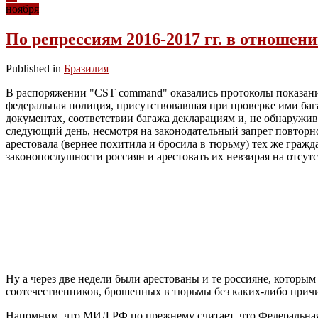
ноября
По репрессиям 2016-2017 гг. в отношен
Published in
Бразилия
В распоряжении "CST command" оказались протоколы показаний
федеральная полиция, присутствовавшая при проверке ими баг
документах, соответствии багажа декларациям и, не обнаружив 
следующий день, несмотря на законодательный запрет повторно
арестовала (вернее похитила и бросила в тюрьму) тех же гражд
законопослушности россиян и арестовать их невзирая на отсут
Ну а через две недели были арестованы и те россияне, которы
соотечественников, брошенных в тюрьмы без каких-либо прич
Напомним, что МИД РФ по прежнему считает, что Федеральная