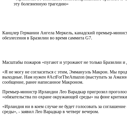
эту болезненную трагедию»
Канцлер Германии Ангела Меркель, канадский премьер-минист
обезлесения в Бразилии во время саммита G7.
Масштабы пожаров «пугают и угрожают не только Бразилии и др
«Я не могу не согласиться с этим, Эммануэль Макрон. Мы пр
выходные. Нам нужен #ActForTheAmazon (выступать за Амазонию
сообщение, ранее написанное Макроном.
Премьер-министр Ирландии Лео Варадкар пригрозил проголос
«обязательства по охране окружающей среды» на фоне критик
«Ирландия ни в коем случае не будет голосовать за соглашен
среды», - заявил Лео Варадкар в четверг вечером.