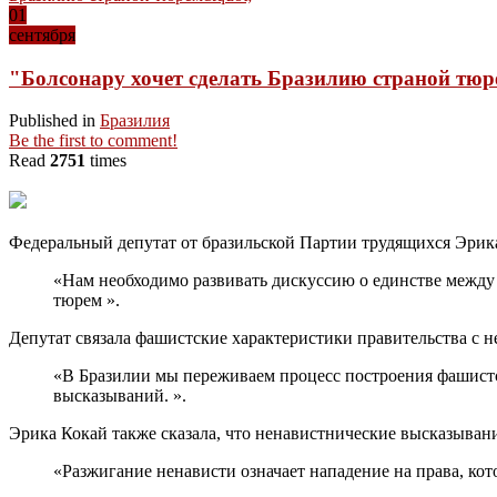
01
сентября
"Болсонару хочет сделать Бразилию страной тю
Published in
Бразилия
Be the first to comment!
Read
2751
times
Федеральный депутат от бразильской Партии трудящихся Эрика
«Нам необходимо развивать дискуссию о единстве между
тюрем ».
Депутат связала фашистские характеристики правительства с 
«В Бразилии мы переживаем процесс построения фашист
высказываний. ».
Эрика Кокай также сказала, что ненавистнические высказывани
«Разжигание ненависти означает нападение на права, ко