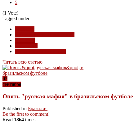
5
(1 Vote)
Tagged under
Бразилия
антироссийская пропаганда
fake news
русофобия
информационная война
Читать всю статью
02
сентября
Опять "русская мафия" в бразильском футболе
Published in
Бразилия
Be the first to comment!
Read
1864
times