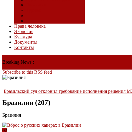
Экономика
Туризм
Права человека
Экология
Культура
Документы
Контакты
Breaking News :
Subscribe to this RSS feed
Бразильский суд отклонил требование исполнения решения М
Бразилия (207)
Бразилия
02