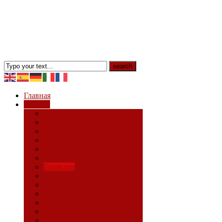
Главная
Страны
Весь мир
Аргентина
Боливия
Бразилия
Великобритания
Германия
Греция
Израиль
Испания
Италия