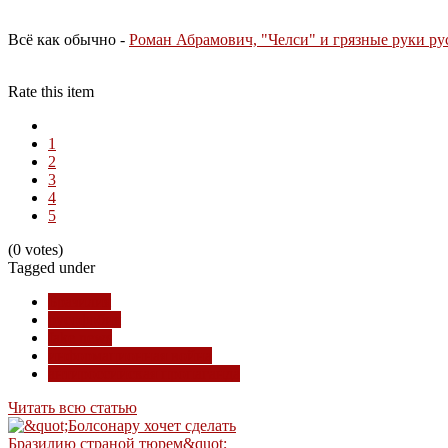
Всё как обычно -
Роман Абрамович, "Челси" и грязные руки ру
Rate this item
1
2
3
4
5
(0 votes)
Tagged under
Бразилия
русофобия
fake news
информационная война
антироссийская пропаганда
Читать всю статью