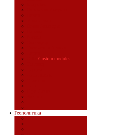
Колумбия
Латинская Америка
Ливия
Мадагаскар
Новая Зеландия
Панама
Россия
Сальвадор
Саудовская Аравия
Сирия
США
Custom modules
Таиланд
Турция
Филиппины
Франция
Чили
Шри-Ланка
Эквадор
Геополитика
Идеологический фронт