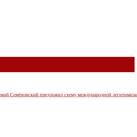
мий Семёновский предложил схему международной легитимиза
иториях