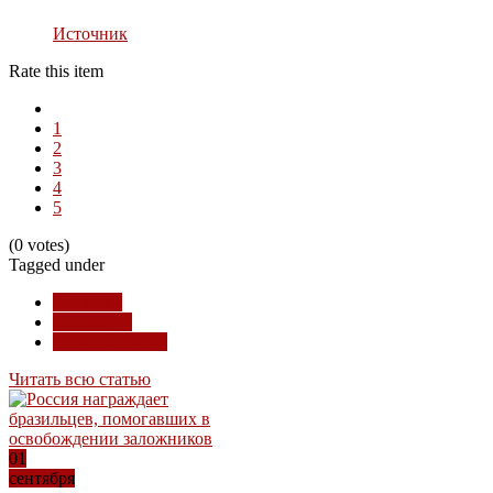
Источник
Rate this item
1
2
3
4
5
(0 votes)
Tagged under
Бразилия
Болсонару
права человека
Читать всю статью
01
сентября