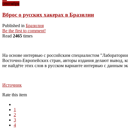
сентября
Вброс о русских хакерах в Бразилии
Published in
Бразилия
Be the first to comment!
Read
2465
times
На основе интервью с российским специалистом "Лаборатории
Восточно-Европейских стран, авторы издания делают выв
не найдёте этих слов в русском варианте интервью с данным 
Источник
Rate this item
1
2
3
4