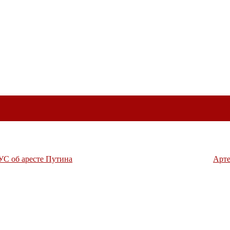
УС об аресте Путина
Арте
терр