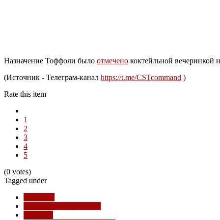
Назначение Тоффоли было
отмечено
коктейльной вечеринкой н
(Источник - Телеграм-канал
https://t.me/CSTcommand
)
Rate this item
1
2
3
4
5
(0 votes)
Tagged under
Бразилия
тенденции и прогнозы
юстиция