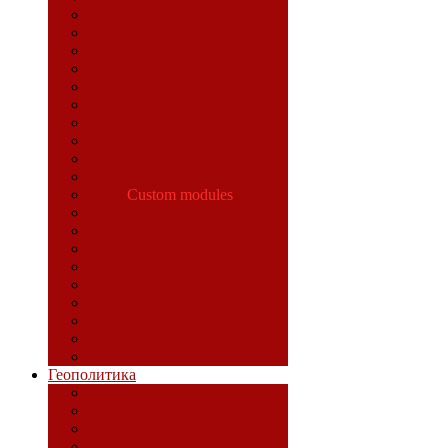
Колумбия
Латинская Америка
Ливия
Мадагаскар
Новая Зеландия
Панама
Россия
Сальвадор
Саудовская Аравия
Сирия
США
Custom modules
Таиланд
Турция
Филиппины
Франция
Чили
Шри-Ланка
Эквадор
Геополитика
Идеологический фронт