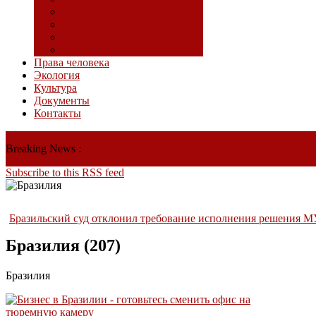
Экономика
Туризм
Права человека
Экология
Культура
Документы
Контакты
Breaking News :
Subscribe to this RSS feed
Бразильский суд отклонил требование исполнения решения М
Бразилия (207)
Бразилия