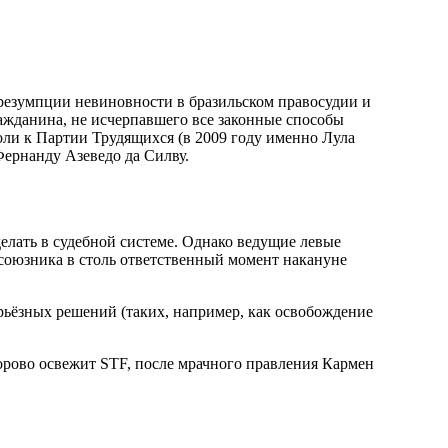
Презумпции невиновности в бразильском правосудии и
ажданина, не исчерпавшего все законные способы
оли к Партии Трудящихся (в 2009 году именно Лула
Фернанду Азеведо да Силву.
елать в судебной системе. Однако ведущие левые
 союзника в столь ответственный момент накануне
ерьёзных решений (таких, например, как освобождение
дорово освежит STF, после мрачного правления Кармен