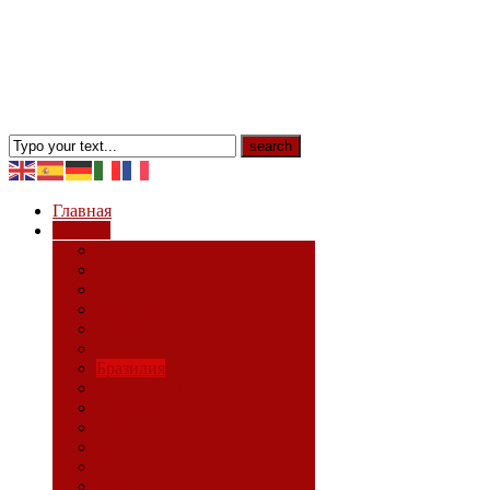
Главная
Страны
Весь мир
Аргентина
Боливия
Бразилия
Великобритания
Германия
Греция
Израиль
Испания
Италия