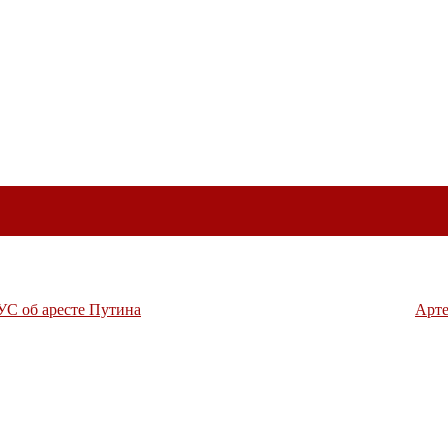
УС об аресте Путина
Арте
терр