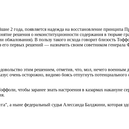
йшие 2 года, появляется надежда на восстановление принципа 
инятие решения о неконституционности содержания в тюрьме гр
и обжалования). В пользу такого исхода говорит близость Тофф
из его первых решений — назначить своим советником генерала 
овольство этим решением, отметив, что, мол, нечего военным д
азус очень осторожно, видимо боясь отпугнуть потенциального
оффоли, чтобы заранее знать настроения в казармах накануне с
ия.
уга", а ныне федеральный судья Алессанда Балджини, которая з