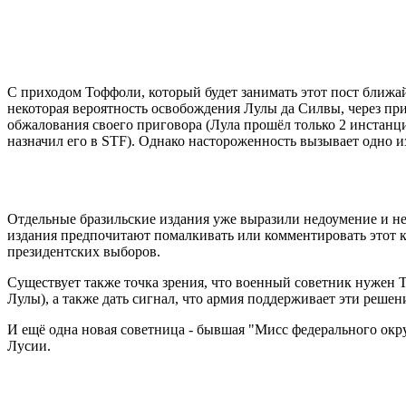
С приходом Тоффоли, который будет занимать этот пост ближа
некоторая вероятность освобождения Лулы да Силвы, через пр
обжалования своего приговора (Лула прошёл только 2 инстанци
назначил его в STF). Однако настороженность вызывает одно 
Отдельные бразильские издания уже выразили недоумение и нед
издания предпочитают помалкивать или комментировать этот к
президентских выборов.
Существует также точка зрения, что военный советник нужен Т
Лулы), а также дать сигнал, что армия поддерживает эти решен
И ещё одна новая советница - бывшая "Мисс федерального окр
Лусии.