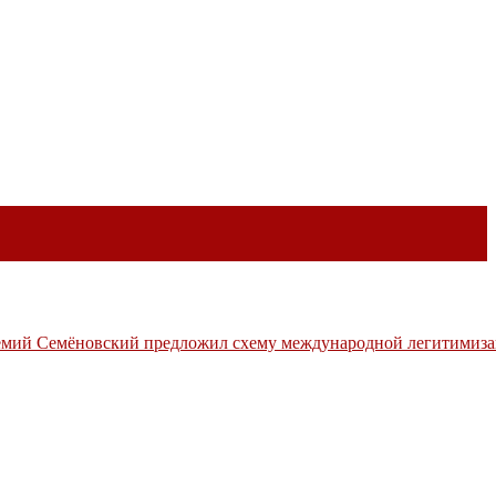
мий Семёновский предложил схему международной легитимиза
иториях