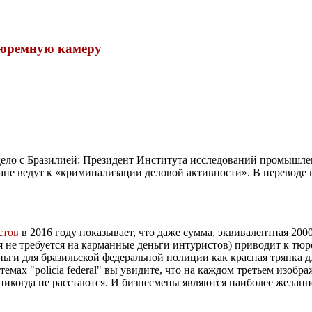
 тюремную камеру
 дело с Бразилией: Президент Института исследований промышле
не ведут к «криминализации деловой активности». В переводе н
стов
в 2016 году показывает, что даже сумма, эквивалентная 2000
я не требуется на карманные деньги интуристов) приводит к т
ьги для бразильской федеральной полиции как красная тряпка дл
стемах "policia federal" вы увидите, что на каждом третьем изо
 никогда не расстаются. И бизнесмены являются наиболее желанн