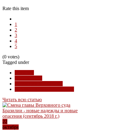
Rate this item
1
2
3
4
5
(0 votes)
Tagged under
Бразилия
безопасность
тенденции и прогнозы
государственный терроризм
Читать всю статью
22
октября